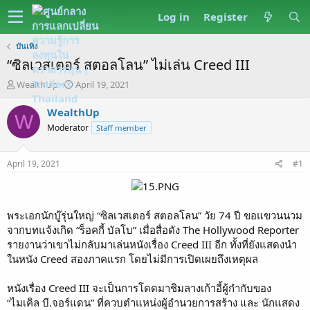
Log in
Register
บันเทิง
“ซิลเวสเตอร์ สตอลโลน” ไม่เล่น Creed III
T
S
WealthUp
April 19, 2021
h
t
r
a
WealthUp
W
e
r
Moderator
Staff member
a
t
d
d
s
a
April 19, 2021
#1
t
t
a
e
r
t
พระเอกนักบู๊รุ่นใหญ่ “ซิลเวสเตอร์ สตอลโลน” วัย 74 ปี ขอแขวนนวม
e
จากบทแจ้งเกิด “ร็อคกี้ บัลโบ” เมื่อสื่อดัง The Hollywood Reporter
r
รายงานว่าเขาไม่กลับมาเล่นหนังเรื่อง Creed III อีก ทั้งที่ยังแสดงนำ
ในหนัง Creed สองภาคแรก โดยไม่มีการเปิดเผยถึงเหตุผล
หนังเรื่อง Creed III จะเป็นการโดดมาชิมลางเก้าอี้ผู้กำกับของ
“ไมเคิล บี.จอร์แดน” ที่ควบตำแหน่งผู้อำนวยการสร้าง และ นักแสดง