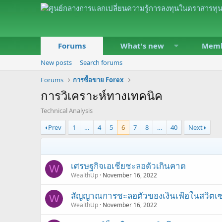
Forums
What's new
Memb
New posts
Search forums
Forums
การซื้อขาย Forex
การวิเคราะห์ทางเทคนิค
Technical Analysis
Prev
1
…
4
5
6
7
8
…
40
Next
เศรษฐกิจเอเชียชะลอตัวเกินคาด
W
WealthUp
November 16, 2022
สัญญาณการชะลอตัวของเงินเฟ้อในสวิตเซ
W
WealthUp
November 16, 2022