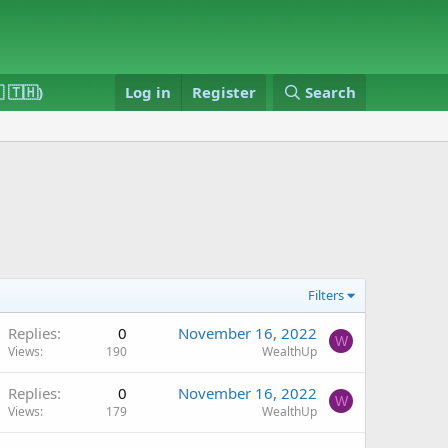
 🇹🇭)
Log in
Register
Search
Filters
Replies
0
November 16, 2022
W
Views
190
WealthUp
Replies
0
November 16, 2022
W
Views
179
WealthUp