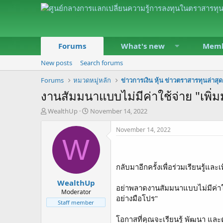
Forums
What's new
Memb
New posts
Search forums
Forums
หมวดหมู่หลัก
ข่าวการเงิน หุ้น ข่าวตราสารทุนล่าส
งานสัมมนาแบบไม่มีค่าใช้จ่าย "เพิ่
T
S
WealthUp
November 14, 2022
h
t
r
a
November 14, 2022
e
r
W
a
t
d
d
s
a
กลับมาอีกครั้งเพื่อร่วมเรียนรู้แล
t
t
WealthUp
a
e
อย่าพลาดงานสัมมนาแบบไม่มีค่าใ
r
Moderator
อย่างมือโปร"
t
Staff member
e
r
โอกาสที่คุณจะเรียนรู้ พัฒนา แล