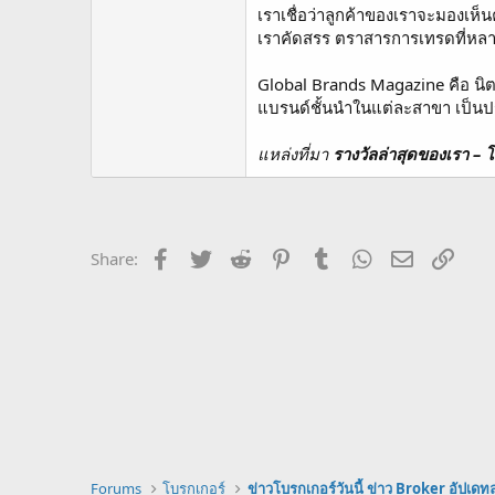
เราเชื่อว่าลูกค้าของเราจะมองเ
เราคัดสรร ตราสารการเทรดที่หลา
Global Brands Magazine คือ นิ
แบรนด์ชั้นนำในแต่ละสาขา เป็นป
แหล่งที่มา
รางวัลล่าสุดของเรา – โ
Facebook
Twitter
Reddit
Pinterest
Tumblr
WhatsApp
Email
Link
Share:
Forums
โบรกเกอร์
ข่าวโบรกเกอร์วันนี้ ข่าว Broker อัปเดทล