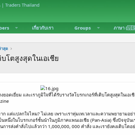
ers
เกี่ยวกับเรา
Groups
ภาษา (🇺
่าสุด
ติบโตสูงสุดในเอเชีย
างยอดเยี่ยม และเราภูมิใจที่ได้รับรางวัลโบรกเกอร์ที่เติบโตสูงสุดในเอเช
zine
ใจมาก แต่แปลกใจไหม? ไม่เลย เพราะเราทุ่มเทเวลาและความพยายามอย
ป็นหนึ่งในโบรกเกอร์ชั้นนำในภูมิภาคแพนเอเชีย (Pan-Asia) ซึ่งปัจจุบันเร
ารส่งคำสั่งไปแล้วกว่า 1,000,000, 000 คำสั่ง และเรายังคงเติบโตอย่า