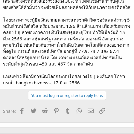
เฉพาะตัวเครดิตสวิสเองร่วงลงถึง 30% ทำให้หน่วยงานกำกับดูแล
ของสวิสให้คำมั่นว่า จะช่วยเพิ่มสภาพคล่องให้กับธนาคารเครดิตสวิส
โดยธนาคารจะกู้ยืมเงินจากธนาคารแห่งชาติสวิตเซอร์แลนด์ราวๆ 5
หมื่นล้านฟรังก์สวิส หรือประมาณ 1.86 ล้านล้านบาท เพื่อเสริมสภาพ
คล่อง ปัญหาของภาคการเงินในสหรัฐและยุโรป ทำให้เมื่อวันที่ 15
มี.ค.2566 ตลาดหุ้นสหรัฐ แคนาดา ฝรั่งเศส เยอรมนี อังกฤษ ร่วง
ตามกันไป เช่นเดียวกับราคาน้ำมันดิบในตลาดโลกที่ลดลงอย่างมาก
ทั้งดูไบ เบรนต์ และเวสต์เท็กซัส มาอยู่ที่ 77.9, 73.7 และ 67.4
ดอลลาร์สหรัฐต่อบาร์เรล โดยเฉพาะเบรนต์และเวสต์เท็กซัสเป็น
ระดับต่ำสุดในรอบ 450 และ 467 วัน ตามลำดับ
แหล่งข่าว สึนามิการเงินโลกกระทบไทยอย่างไร | พงศ์นคร โภชา
กรณ์ , bangkokbiznews, 17 มี.ค. 2566
You must log in or register to reply here.
Facebook
Twitter
Reddit
Pinterest
Tumblr
WhatsApp
Email
Link
Share: