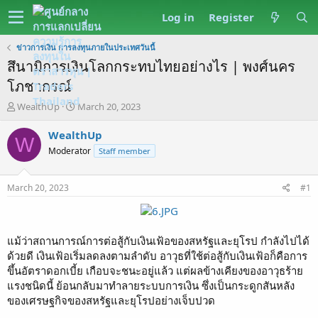
Log in
Register
ข่าวการเงิน การลงทุนภายในประเทศวันนี้
สึนามิการเงินโลกกระทบไทยอย่างไร | พงศ์นคร
โภชากรณ์
T
S
WealthUp
March 20, 2023
h
t
r
a
WealthUp
W
e
r
Moderator
Staff member
a
t
d
d
s
a
March 20, 2023
#1
t
t
a
e
r
t
แม้ว่าสถานการณ์การต่อสู้กับเงินเฟ้อของสหรัฐและยุโรป กำลังไปได้
e
ด้วยดี เงินเฟ้อเริ่มลดลงตามลำดับ อาวุธที่ใช้ต่อสู้กับเงินเฟ้อก็คือการ
r
ขึ้นอัตราดอกเบี้ย เกือบจะชนะอยู่แล้ว แต่ผลข้างเคียงของอาวุธร้าย
แรงชนิดนี้ ย้อนกลับมาทำลายระบบการเงิน ซึ่งเป็นกระดูกสันหลัง
ของเศรษฐกิจของสหรัฐและยุโรปอย่างเจ็บปวด