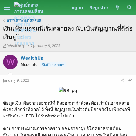
Log in
Register
การวิเคราะห์ทางเทคนิค
เงินเฟ้อเยอรมนีเริ่มคลายลง นับเป็นสัญญาณที่ดีต่อ
เงินยูโร
T
S
WealthUp
January 9, 2023
h
t
r
a
WealthUp
W
e
r
Moderator
Staff member
a
t
d
d
s
a
January 9, 2023
#1
t
t
a
e
r
t
ข้อมูลเงินเฟ้อจากเยอรมนีที่เพิ่งออกมากำลังสะท้อนว่ามันอาจคลาย
e
ตัวลงเร็วกว่าที่คาดไว้ ทั้งนี้ สัญญาณในช่วงต้นปีอาจยังไม่เพียงพอที่
r
จะยืนยันว่า ECB ได้รับชัยชนะไปแล้ว
ตามการประมาณการชั่วคราว ดัชนีราคาผู้บริโภคสำหรับเดือน
ธันวาคมในเยอรมนีลดลง 0.8% หลังจากลดลง 0.5% ในเดือนก่อน