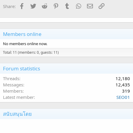
Facebook
Twitter
Reddit
Pinterest
Tumblr
WhatsApp
Email
Link
Share:
Members online
No members online now.
Total: 11 (members: 0, guests: 11)
Forum statistics
Threads
12,180
Messages
12,435
Members
319
Latest member
SEO01
สนับสนุนโดย