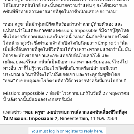
ได้ในอนาคตอันใกล้ และนั่นหมายความว่าแฟน ๆ จะได้ชมฉากแอ
คชั่นที่ท้าทายความตายมากที่สุดในอาชีพนักแสดงของ “ทอม”
“ทอม ครูซ” นั้นมักทุ่มสปิริตเกินร้อยถ่านทำฉากบู๊ด้วยตัวเอง และ
แน่นอนว่าในแต่ละภาคของ Mission: Impossible ก็มีฉากบู๊สุดโหด
ขึ้นไปจากอีกภาคเสมอ และในภาคนี้ “ทอม” นั้นต้องซิ่งมอเตอร์ไซด์
ไต่หน้าผาสูงชัน ซึ่งทำเอาเจ้าตัวเปิดใจกับนิตยสาร Empire ว่า “นั่น
เป็นสิ่งที่อันตรายที่สุดในชีวิตที่ผมได้ทำ เพราะหากลมแรงกว่านั้น มัน
ก็อาจจะพัดเขาตกเขาและกระแทกกับหินไปเลยก็ได้ และ
เฮลิคอปเตอร์ในฉากนั่นก็เป็นปัญหา และหากผมขับมอเตอร์ไซค์ไป
ทางอื่น เราก็ไม่รู้ว่าจะมีอะไรเกิดขึ้นกับรถหรือเปล่า ผมมีเวลา
ประมาณ 6 วินาทีที่จะไต่ไปถึงยอดเขา และกระตุกร่มชูชีพโดย
“ทอม” ยังขอบคุณอะไรก็ตามที่ทำให้การถ่ายทำครั้งนี้ผ่านไปด้วยดี
Mission: Impossible 7 จ่อเข้าโรงภาพยนตร์ในวันที่ 27 พฤษภาคม
นี้ หลังจากนั้นมีแผนลงระบบสตรีมมิ่ง
แหล่งข่าว
“ทอม ครูซ” เผยประสบการณ์ฉากแอคชันเสี่่ยงชีวิตที่สุด
ใน Mission: Impossible 7,
Nineentertain, 11 พ.ค. 2564
You must log in or register to reply here.