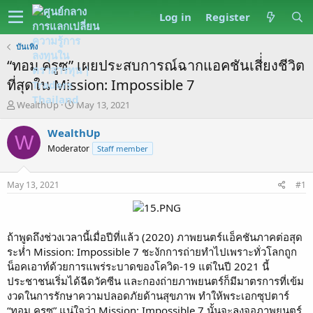
Log in
Register
บันเทิง
“ทอม ครูซ” เผยประสบการณ์ฉากแอคชันเสี่่ยงชีวิต
ที่สุดใน Mission: Impossible 7
T
S
WealthUp
May 13, 2021
h
t
r
a
WealthUp
W
e
r
Moderator
Staff member
a
t
d
d
s
a
May 13, 2021
#1
t
t
a
e
r
t
ถ้าพูดถึงช่วงเวลานี้เมื่อปีที่แล้ว (2020) ภาพยนตร์แอ็คชันภาคต่อสุด
e
ระห่ำ Mission: Impossible 7 ชะงักการถ่ายทำไปเพราะทั่วโลกถูก
r
น็อคเอาท์ด้วยการแพร่ระบาดของโควิด-19 แต่ในปี 2021 นี้
ประชาชนเริ่มได้ฉีดวัคซีน และกองถ่ายภาพยนตร์ก็มีมาตรการที่เข้ม
งวดในการรักษาความปลอดภัยด้านสุขภาพ ทำให้พระเอกซุปตาร์
“ทอม ครูซ” แน่ใจว่า Mission: Impossible 7 นั้นจะลงจอภาพยนตร์