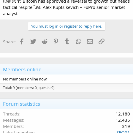
แหล่งข่าว Bitcoin has approved a reversal to growth but needs
tactical respite โดย Alex Kuptsikevich – FxPro senior market
analyst
You must log in or register to reply here.
Facebook
Twitter
Reddit
Pinterest
Tumblr
WhatsApp
Email
Link
Share:
Members online
No members online now.
Total: 9 (members: 0, guests: 9)
Forum statistics
Threads
12,180
Messages
12,435
Members
319
Latest member
SEO01