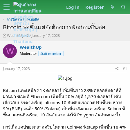
Log in
Register
การวิเคราะห์ทางเทคนิค
Bitcoin พุ่งขึ้นแต่ยังต้องการพักก่อนขึ้นต่อ
T
S
WealthUp
January 17, 2023
h
t
r
a
WealthUp
W
e
r
Moderator
Staff member
a
t
d
d
s
a
January 17, 2023
#1
t
t
a
e
r
t
Bitcoin แตะเหนือ 21K ดอลลาร์ เพิ่มขึ้นราว 23% ตลอดสัปดาห์ที่
e
ผ่านมา ขณะที่ Ethereum เพิ่มขึ้น 20% อยู่ที่ 1,570 ดอลลาร์ เช่น
r
เดียวกับบรรดาเหรียญ altcoins 10 อันดับแรกต่างปรับขึ้นระหว่าง
9% (BNB) จนถึง 50% (Solana) เป็นที่น่าสังเกตว่าเหรียญ Solana ขึ
ขึ้นมาแทนที่เหรียญ 10 อันดับแรก ส่งให้ Polygon อันดับตกลงไป
มาร์เก็ตแคปของตลาดคริปโตตาม CoinMarketCap เพิ่มขึ้น 18.4%